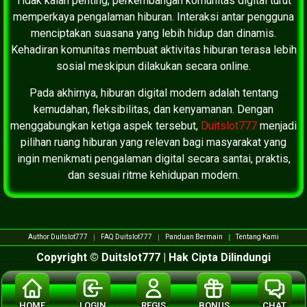
Tidak kalah penting, perkembangan komunitas digital turut
memperkaya pengalaman hiburan. Interaksi antar pengguna
menciptakan suasana yang lebih hidup dan dinamis.
Kehadiran komunitas membuat aktivitas hiburan terasa lebih
sosial meskipun dilakukan secara online.
Pada akhirnya, hiburan digital modern adalah tentang
kemudahan, fleksibilitas, dan kenyamanan. Dengan
menggabungkan ketiga aspek tersebut,
Duitslot777
menjadi
pilihan ruang hiburan yang relevan bagi masyarakat yang
ingin menikmati pengalaman digital secara santai, praktis,
dan sesuai ritme kehidupan modern.
Author Duitslot777
FAQ Duitslot777
Panduan Bermain
Tentang Kami
Copyright © Duitslot777 | Hak Cipta Dilindungi
HOME
LOGIN
REGIS
BONUS
CHAT