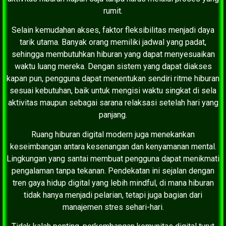
rumit.
Selain kemudahan akses, faktor fleksibilitas menjadi daya
tarik utama. Banyak orang memiliki jadwal yang padat,
sehingga membutuhkan hiburan yang dapat menyesuaikan
waktu luang mereka. Dengan sistem yang dapat diakses
kapan pun, pengguna dapat menentukan sendiri ritme hiburan
sesuai kebutuhan, baik untuk mengisi waktu singkat di sela
aktivitas maupun sebagai sarana relaksasi setelah hari yang
panjang.
Ruang hiburan digital modern juga menekankan
keseimbangan antara kesenangan dan kenyamanan mental.
Lingkungan yang santai membuat pengguna dapat menikmati
pengalaman tanpa tekanan. Pendekatan ini sejalan dengan
tren gaya hidup digital yang lebih mindful, di mana hiburan
tidak hanya menjadi pelarian, tetapi juga bagian dari
manajemen stres sehari-hari.